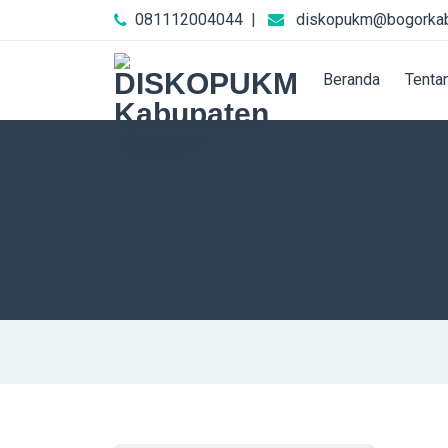
081112004044
|
diskopukm@bogorkab
Beranda
Tenta