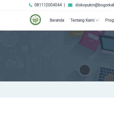
081112004044
|
diskopukm@bogorkab
Beranda
Tentang Kami
Prog